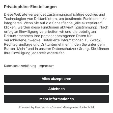
Kontakt
Impressum
Datenschutzerklärung
Unsere Social–Media–Auftritte
Designed by
- webdesign mit ♥
Copyright © 2024 by
Naturheilpraxis Lena Krames